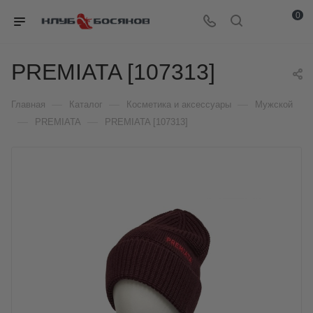
0
PREMIATA [107313]
—
—
—
Главная
Каталог
Косметика и аксессуары
Мужской
—
—
PREMIATA
PREMIATA [107313]