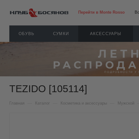
Перейти в Monte Rosso
В
ОБУВЬ
СУМКИ
АКСЕССУАРЫ
TEZIDO [105114]
—
—
—
Главная
Каталог
Косметика и аксессуары
Мужской