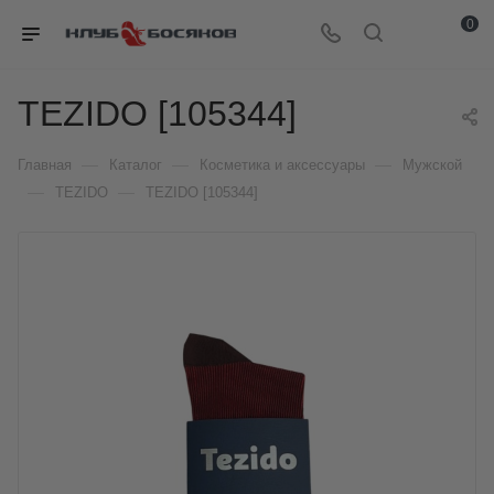
0
TEZIDO [105344]
—
—
—
Главная
Каталог
Косметика и аксессуары
Мужской
—
—
TEZIDO
TEZIDO [105344]