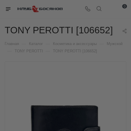
0
TONY PEROTTI [106652]
—
—
—
Главная
Каталог
Косметика и аксессуары
Мужской
—
—
TONY PEROTTI
TONY PEROTTI [106652]