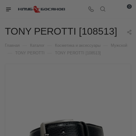
0
TONY PEROTTI [108513]
—
—
—
Главная
Каталог
Косметика и аксессуары
Мужской
—
—
TONY PEROTTI
TONY PEROTTI [108513]