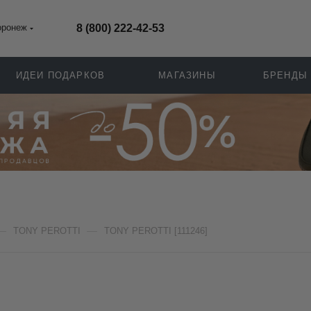
оронеж
8 (800) 222-42-53
ИДЕИ ПОДАРКОВ
МАГАЗИНЫ
БРЕНДЫ
—
—
TONY PEROTTI
TONY PEROTTI [111246]