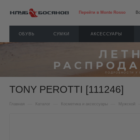
Перейти в Monte Rosso
В
ОБУВЬ
СУМКИ
АКСЕССУАРЫ
TONY PEROTTI [111246]
—
—
—
Главная
Каталог
Косметика и аксессуары
Мужской