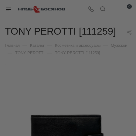
0
TONY PEROTTI [111259]
—
—
—
Главная
Каталог
Косметика и аксессуары
Мужской
—
—
TONY PEROTTI
TONY PEROTTI [111259]