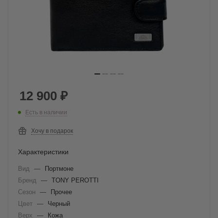
12 900
₽
Есть в наличии
Хочу в подарок
Характеристики
Вид
—
Портмоне
Бренд
—
TONY PEROTTI
Сезон
—
Прочее
Цвет
—
Черный
Верх
—
Кожа