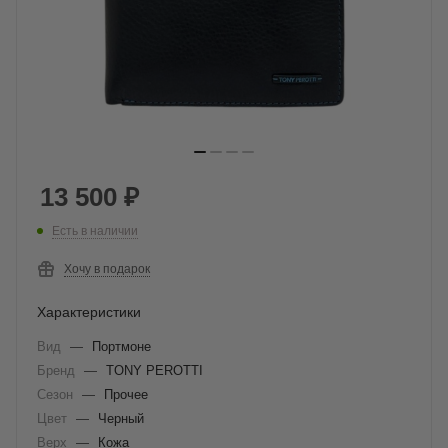
13 500
₽
Есть в наличии
Хочу в подарок
Характеристики
Вид
—
Портмоне
Бренд
—
TONY PEROTTI
Сезон
—
Прочее
Цвет
—
Черный
Верх
—
Кожа