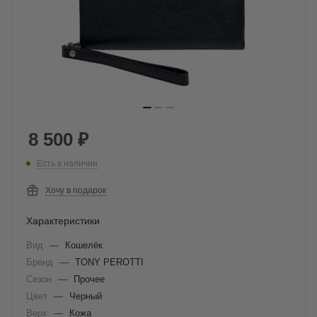
8 500
₽
Есть в наличии
Хочу в подарок
Характеристики
Вид
—
Кошелёк
Бренд
—
TONY PEROTTI
Сезон
—
Прочее
Цвет
—
Черный
Верх
—
Кожа