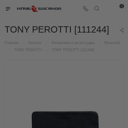
0
TONY PEROTTI [111244]
—
—
—
Главная
Каталог
Косметика и аксессуары
Мужской
—
—
TONY PEROTTI
TONY PEROTTI [111244]