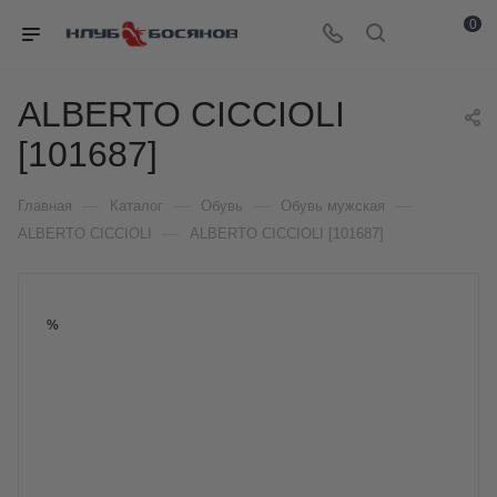
0
ALBERTO CICCIOLI
[101687]
—
—
—
—
Главная
Каталог
Обувь
Обувь мужская
—
ALBERTO CICCIOLI
ALBERTO CICCIOLI [101687]
%