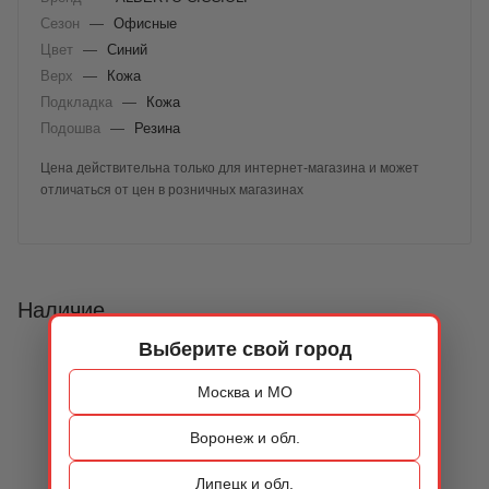
Сезон
—
Офисные
Цвет
—
Синий
Верх
—
Кожа
Подкладка
—
Кожа
Подошва
—
Резина
Цена действительна только для интернет-магазина и может
отличаться от цен в розничных магазинах
Наличие
Выберите свой город
Москва и МО
Воронеж и обл.
Липецк и обл.