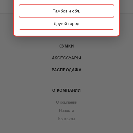
Тамбов и обл.
КАТАЛОГ
Другой город
ОБУВЬ
СУМКИ
АКСЕССУАРЫ
РАСПРОДАЖА
О КОМПАНИИ
О компании
Новости
Контакты