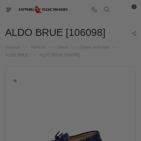
0
ALDO BRUE [106098]
—
—
—
—
Главная
Каталог
Обувь
Обувь мужская
—
ALDO BRUE
ALDO BRUE [106098]
%