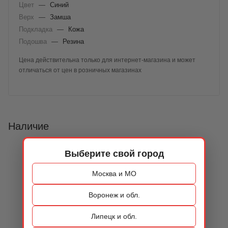
Цвет
—
Синий
Верх
—
Замша
Подкладка
—
Кожа
Подошва
—
Резина
Цена действительна только для интернет-магазина и может
отличаться от цен в розничных магазинах
Наличие
Выберите свой город
Москва и МО
Воронеж и обл.
Липецк и обл.