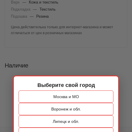
Верх
—
Кожа и текстиль
Подкладка
—
Текстиль
Подошва
—
Резина
Цена действительна только для интернет-магазина и может
отличаться от цен в розничных магазинах
Наличие
Выберите свой город
Москва и МО
Воронеж и обл.
Липецк и обл.