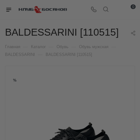
0
BALDESSARINI [110515]
—
—
—
—
Главная
Каталог
Обувь
Обувь мужская
—
BALDESSARINI
BALDESSARINI [110515]
%