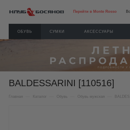
Перейти в Monte Rosso
В
ОБУВЬ
СУМКИ
АКСЕССУАРЫ
BALDESSARINI [110516]
—
—
—
—
Главная
Каталог
Обувь
Обувь мужская
BALDES