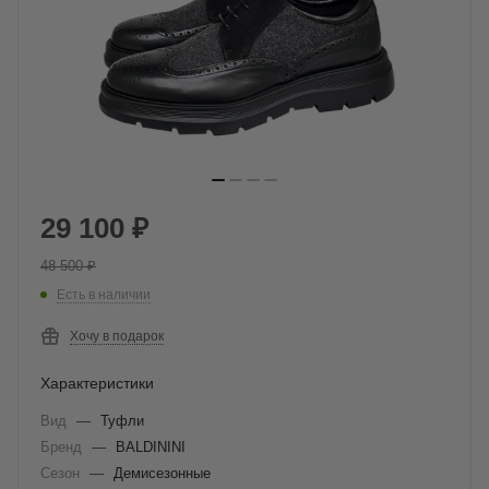
29 100
₽
48 500
₽
Есть в наличии
Хочу в подарок
Характеристики
Вид
—
Туфли
Бренд
—
BALDININI
Сезон
—
Демисезонные