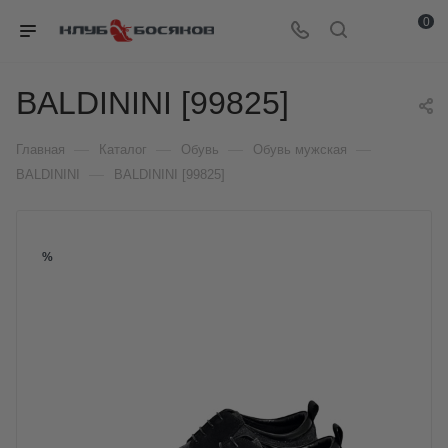
0
BALDININI [99825]
—
—
—
—
Главная
Каталог
Обувь
Обувь мужская
—
BALDININI
BALDININI [99825]
%