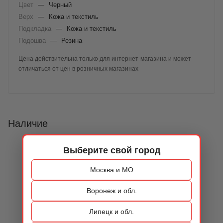
Цвет
—
Черный
Верх
—
Кожа и текстиль
Подкладка
—
Кожа и текстиль
Подошва
—
Резина
Цена действительна только для интернет-магазина и может
отличаться от цен в розничных магазинах
Наличие
Выберите свой город
Москва и МО
Воронеж и обл.
Липецк и обл.