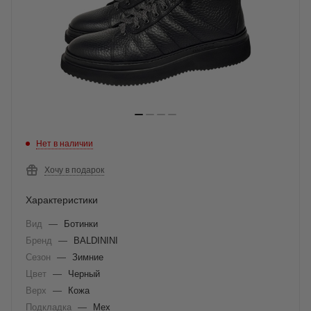
Нет в наличии
Хочу в подарок
Характеристики
Вид
—
Ботинки
Бренд
—
BALDININI
Сезон
—
Зимние
Цвет
—
Черный
Верх
—
Кожа
Подкладка
—
Мех