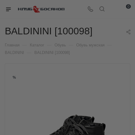
0
BALDININI [100098]
—
—
—
—
Главная
Каталог
Обувь
Обувь мужская
—
BALDININI
BALDININI [100098]
%