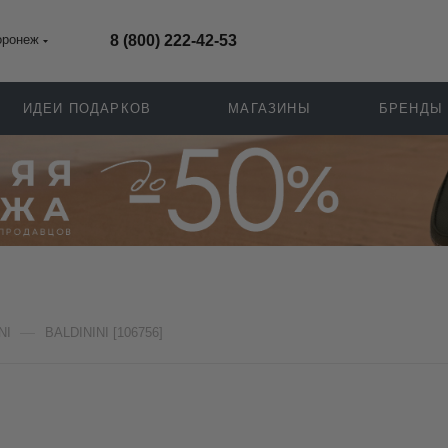
оронеж
8 (800) 222-42-53
ИДЕИ ПОДАРКОВ
МАГАЗИНЫ
БРЕНДЫ
—
NI
BALDININI [106756]