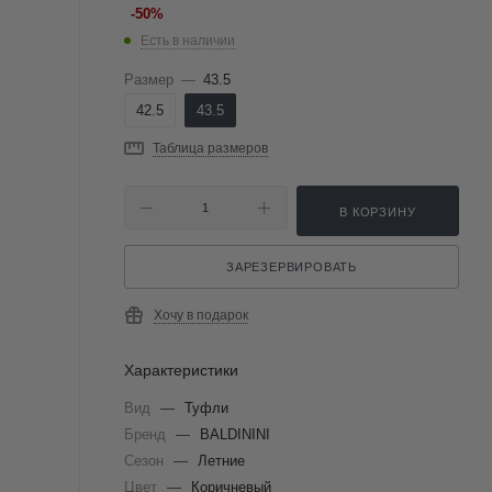
-
50
%
Есть в наличии
Размер
—
43.5
42.5
43.5
Таблица размеров
В КОРЗИНУ
ЗАРЕЗЕРВИРОВАТЬ
Хочу в подарок
Характеристики
Вид
—
Туфли
Бренд
—
BALDININI
Сезон
—
Летние
Цвет
—
Коричневый