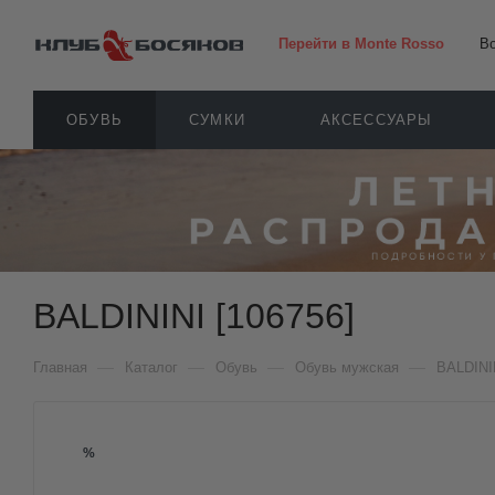
Перейти в Monte Rosso
В
ОБУВЬ
СУМКИ
АКСЕССУАРЫ
BALDININI [106756]
—
—
—
—
Главная
Каталог
Обувь
Обувь мужская
BALDINI
%