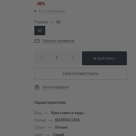
-
30
%
Есть в наличии
Размер
—
42
42
Таблица размеров
В КОРЗИНУ
ЗАРЕЗЕРВИРОВАТЬ
Хочу в подарок
Характеристики
Вид
—
Кроссовки и кеды
Бренд
—
BARRACUDA
Сезон
—
Летние
Цвет
—
Синий