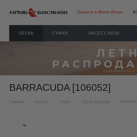
Перейти в Monte Rosso
В
ОБУВЬ
СУМКИ
АКСЕССУАРЫ
BARRACUDA [106052]
—
—
—
—
Главная
Каталог
Обувь
Обувь мужская
BARRA
%