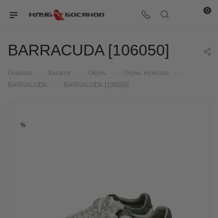
0
BARRACUDA [106050]
—
—
—
—
Главная
Каталог
Обувь
Обувь мужская
—
BARRACUDA
BARRACUDA [106050]
%