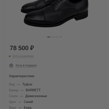
78 500
₽
Есть в наличии
Хочу в подарок
Характеристики
Вид
—
Туфли
Бренд
—
BARRETT
Сезон
—
Демисезонные
Цвет
—
Синий
Верх
—
Кожа