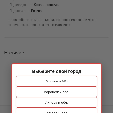
Подкладка
—
Кожа и текстиль
Подошва
—
Резина
Цена действительна только для интернет-магазина и может
отличаться от цен в розничных магазинах
Наличие
Выберите свой город
Москва и МО
Воронеж и обл.
Липецк и обл.
Тамбов и обл.