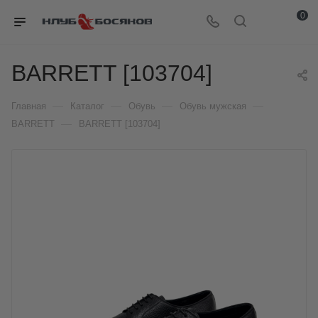
0
BARRETT [103704]
—
—
—
—
Главная
Каталог
Обувь
Обувь мужская
—
BARRETT
BARRETT [103704]