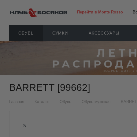
Перейти в Monte Rosso
В
ОБУВЬ
СУМКИ
АКСЕССУАРЫ
BARRETT [99662]
—
—
—
—
Главная
Каталог
Обувь
Обувь мужская
BARRET
%