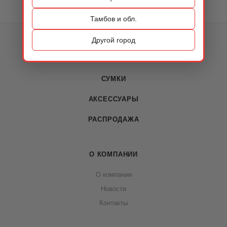
Тамбов и обл.
КАТАЛОГ
Другой город
ОБУВЬ
СУМКИ
АКСЕССУАРЫ
РАСПРОДАЖА
О КОМПАНИИ
О компании
Новости
Контакты