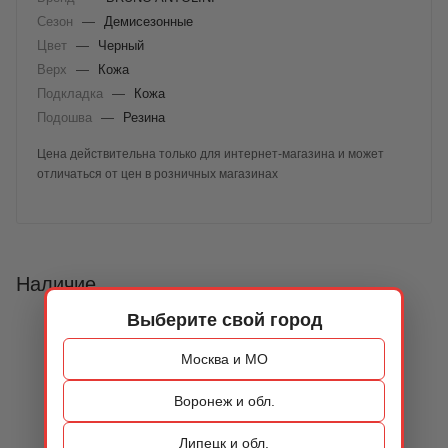
Сезон
—
Демисезонные
Цвет
—
Черный
Верх
—
Кожа
Подкладка
—
Кожа
Подошва
—
Резина
Цена действительна только для интернет-магазина и может
отличаться от цен в розничных магазинах
Наличие
Выберите свой город
Москва и МО
Воронеж и обл.
Липецк и обл.