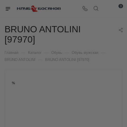
0
BRUNO ANTOLINI
[97970]
—
—
—
—
Главная
Каталог
Обувь
Обувь мужская
—
BRUNO ANTOLINI
BRUNO ANTOLINI [97970]
%