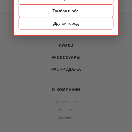
Тамбов и обл.
КАТАЛОГ
Другой город
ОБУВЬ
СУМКИ
АКСЕССУАРЫ
РАСПРОДАЖА
О КОМПАНИИ
О компании
Новости
Контакты