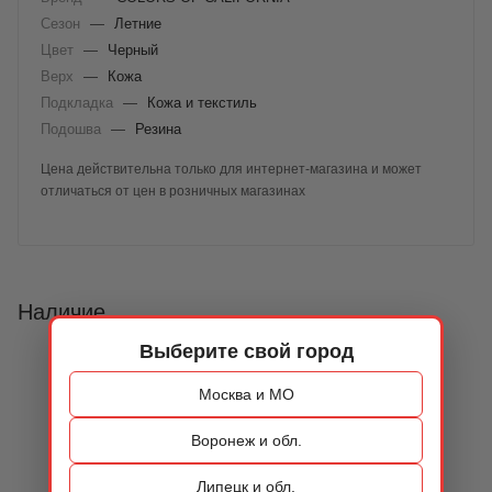
Сезон
—
Летние
Цвет
—
Черный
Верх
—
Кожа
Подкладка
—
Кожа и текстиль
Подошва
—
Резина
Цена действительна только для интернет-магазина и может
отличаться от цен в розничных магазинах
Наличие
Выберите свой город
Москва и МО
Воронеж и обл.
Липецк и обл.