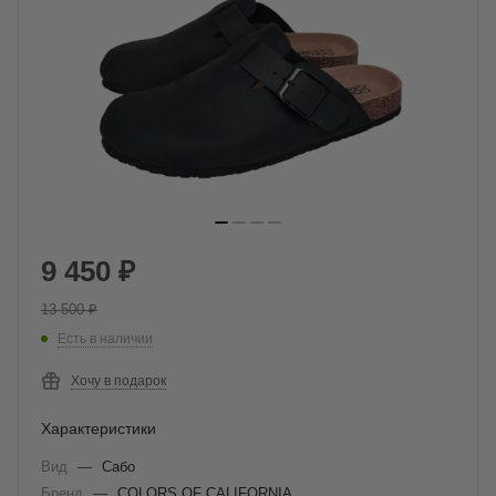
9 450
₽
13 500
₽
Есть в наличии
Хочу в подарок
Характеристики
Вид
—
Сабо
Бренд
—
COLORS OF CALIFORNIA