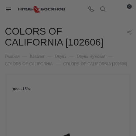
0
COLORS OF
CALIFORNIA [102606]
—
—
—
—
Главная
Каталог
Обувь
Обувь мужская
—
COLORS OF CALIFORNIA
COLORS OF CALIFORNIA [102606]
доп. -15%