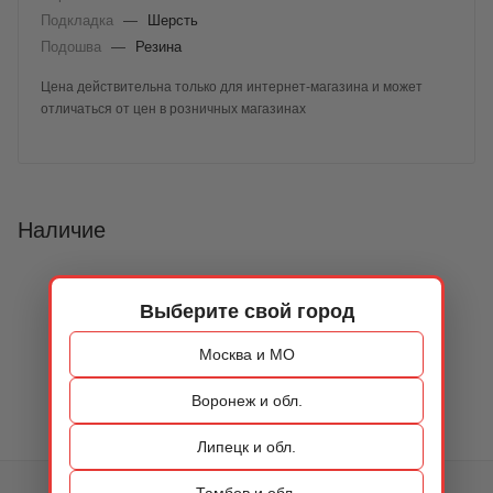
Подкладка
—
Шерсть
Подошва
—
Резина
Цена действительна только для интернет-магазина и может
отличаться от цен в розничных магазинах
Наличие
Выберите свой город
Москва и МО
Воронеж и обл.
Липецк и обл.
Тамбов и обл.