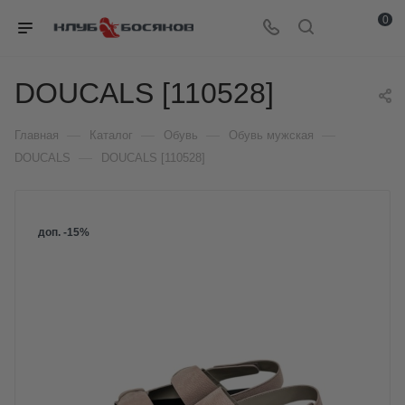
0
DOUCALS [110528]
—
—
—
—
Главная
Каталог
Обувь
Обувь мужская
—
DOUCALS
DOUCALS [110528]
доп. -15%