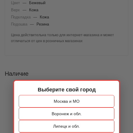
Цвет
—
Бежевый
Верх
—
Кожа
Подкладка
—
Кожа
Подошва
—
Резина
Цена действительна только для интернет-магазина и может
отличаться от цен в розничных магазинах
Наличие
Выберите свой город
Москва и МО
Воронеж и обл.
Липецк и обл.