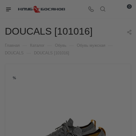
0
DOUCALS [101016]
—
—
—
—
Главная
Каталог
Обувь
Обувь мужская
—
DOUCALS
DOUCALS [101016]
%