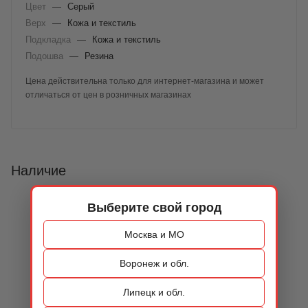
Цвет
—
Серый
Верх
—
Кожа и текстиль
Подкладка
—
Кожа и текстиль
Подошва
—
Резина
Цена действительна только для интернет-магазина и может
отличаться от цен в розничных магазинах
Наличие
Выберите свой город
Москва и МО
Воронеж и обл.
Липецк и обл.