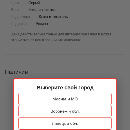
Цвет
—
Серый
Верх
—
Кожа и текстиль
Подкладка
—
Кожа и текстиль
Подошва
—
Резина
Цена действительна только для интернет-магазина и может
отличаться от цен в розничных магазинах
Наличие
Выберите свой город
Москва и МО
Воронеж и обл.
Липецк и обл.