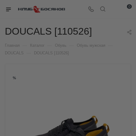
0
DOUCALS [110526]
—
—
—
—
Главная
Каталог
Обувь
Обувь мужская
—
DOUCALS
DOUCALS [110526]
%