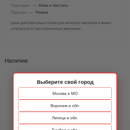
Подкладка
—
Кожа и текстиль
Подошва
—
Резина
Цена действительна только для интернет-магазина и может
отличаться от цен в розничных магазинах
Наличие
Выберите свой город
Москва и МО
Воронеж и обл.
Липецк и обл.
Тамбов и обл.