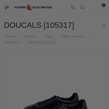
0
DOUCALS [105317]
—
—
—
—
Главная
Каталог
Обувь
Обувь мужская
—
DOUCALS
DOUCALS [105317]