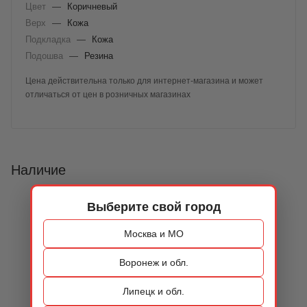
Цвет
—
Коричневый
Верх
—
Кожа
Подкладка
—
Кожа
Подошва
—
Резина
Цена действительна только для интернет-магазина и может
отличаться от цен в розничных магазинах
Наличие
Выберите свой город
Москва и МО
Воронеж и обл.
Липецк и обл.