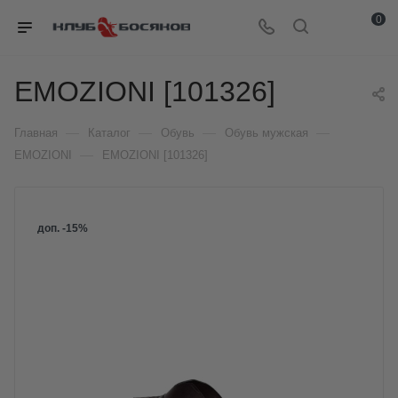
0
EMOZIONI [101326]
—
—
—
—
Главная
Каталог
Обувь
Обувь мужская
—
EMOZIONI
EMOZIONI [101326]
доп. -15%