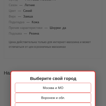
Сезон
—
Летние
Цвет
—
Синий
Верх
—
Замша
Подкладка
—
Кожа
Прочие характеристики
—
Шнурки: да
Подошва
—
Резина
Цена действительна только для интернет-магазина и может
отличаться от цен в розничных магазинах
Наличие
Выберите свой город
Москва и МО
Воронеж и обл.