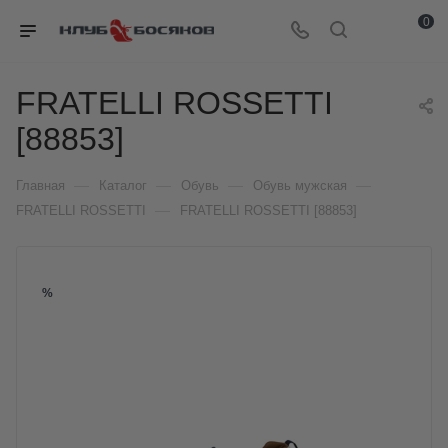
0
FRATELLI ROSSETTI
[88853]
—
—
—
—
Главная
Каталог
Обувь
Обувь мужская
—
FRATELLI ROSSETTI
FRATELLI ROSSETTI [88853]
%