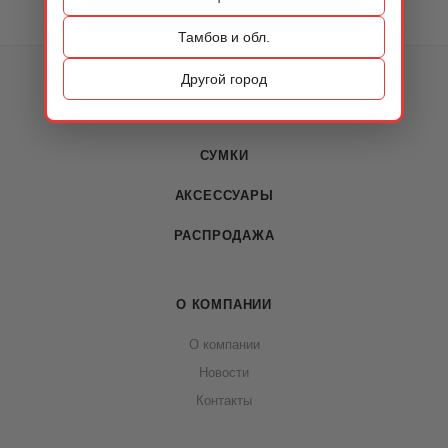
Тамбов и обл.
КАТАЛОГ
Другой город
ОБУВЬ
СУМКИ
АКСЕССУАРЫ
РАСПРОДАЖА
О КОМПАНИИ
О компании
Новости
Контакты