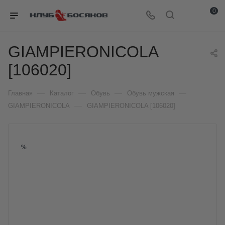
0
GIAMPIERONICOLA
[106020]
—
—
—
—
Главная
Каталог
Обувь
Обувь мужская
—
GIAMPIERONICOLA
GIAMPIERONICOLA [106020]
%