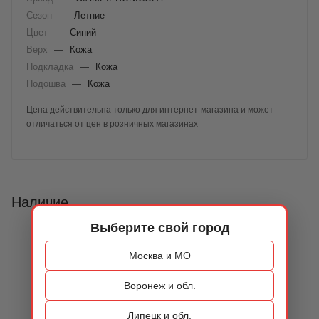
Сезон
—
Летние
Цвет
—
Синий
Верх
—
Кожа
Подкладка
—
Кожа
Подошва
—
Кожа
Цена действительна только для интернет-магазина и может
отличаться от цен в розничных магазинах
Наличие
Выберите свой город
Москва и МО
Воронеж и обл.
Липецк и обл.