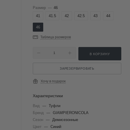
Размер
—
46
41
41.5
42
42.5
43
44
46
Таблица размеров
В КОРЗИНУ
ЗАРЕЗЕРВИРОВАТЬ
Хочу в подарок
Характеристики
Вид
—
Туфли
Бренд
—
GIAMPIERONICOLA
Сезон
—
Демисезонные
Цвет
—
Синий