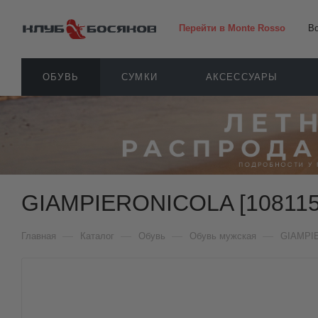
Перейти в Monte Rosso
В
ОБУВЬ
СУМКИ
АКСЕССУАРЫ
GIAMPIERONICOLA [108115
—
—
—
—
Главная
Каталог
Обувь
Обувь мужская
GIAMPI