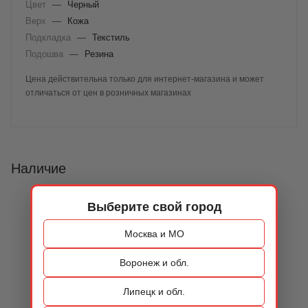
Цвет
—
Черный
Верх
—
Кожа
Подкладка
—
Текстиль
Подошва
—
Резина
Цена действительна только для интернет-магазина и может
отличаться от цен в розничных магазинах
Наличие
Выберите свой город
Москва и МО
Воронеж и обл.
Липецк и обл.