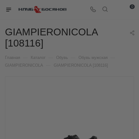
0
GIAMPIERONICOLA
[108116]
—
—
—
—
Главная
Каталог
Обувь
Обувь мужская
—
GIAMPIERONICOLA
GIAMPIERONICOLA [108116]