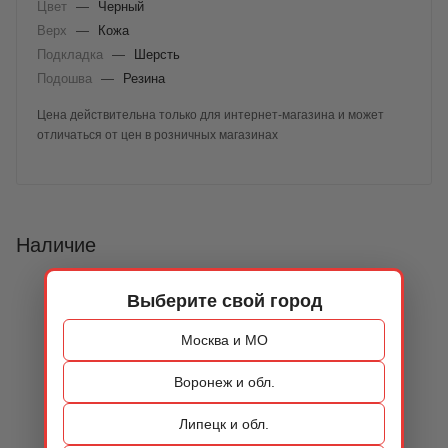
Цвет
—
Черный
Верх
—
Кожа
Подкладка
—
Шерсть
Подошва
—
Резина
Цена действительна только для интернет-магазина и может
отличаться от цен в розничных магазинах
Наличие
Выберите свой город
Москва и МО
Воронеж и обл.
Липецк и обл.