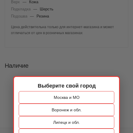
Верх
—
Кожа
Подкладка
—
Шерсть
Подошва
—
Резина
Цена действительна только для интернет-магазина и может
отличаться от цен в розничных магазинах
Наличие
Выберите свой город
Москва и МО
Воронеж и обл.
Липецк и обл.