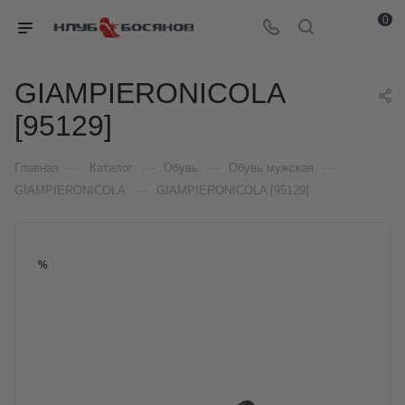
0
GIAMPIERONICOLA
[95129]
—
—
—
—
Главная
Каталог
Обувь
Обувь мужская
—
GIAMPIERONICOLA
GIAMPIERONICOLA [95129]
%