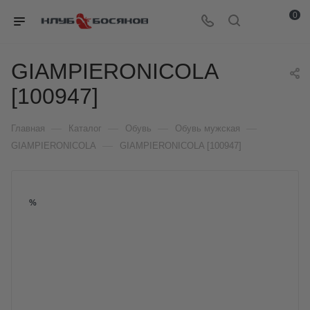
0
GIAMPIERONICOLA
[100947]
—
—
—
—
Главная
Каталог
Обувь
Обувь мужская
—
GIAMPIERONICOLA
GIAMPIERONICOLA [100947]
%