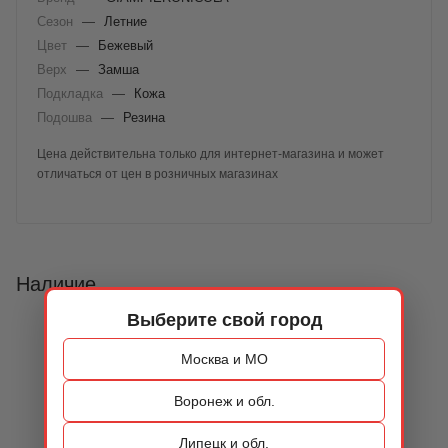
Сезон
—
Летние
Цвет
—
Бежевый
Верх
—
Замша
Подкладка
—
Кожа
Подошва
—
Резина
Цена действительна только для интернет-магазина и может
отличаться от цен в розничных магазинах
Наличие
Выберите свой город
Москва и МО
Воронеж и обл.
Липецк и обл.