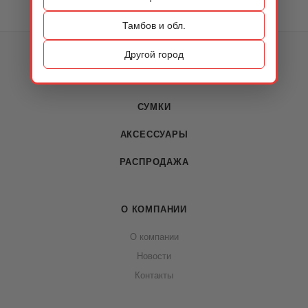
Тамбов и обл.
КАТАЛОГ
Другой город
ОБУВЬ
СУМКИ
АКСЕССУАРЫ
РАСПРОДАЖА
О КОМПАНИИ
О компании
Новости
Контакты