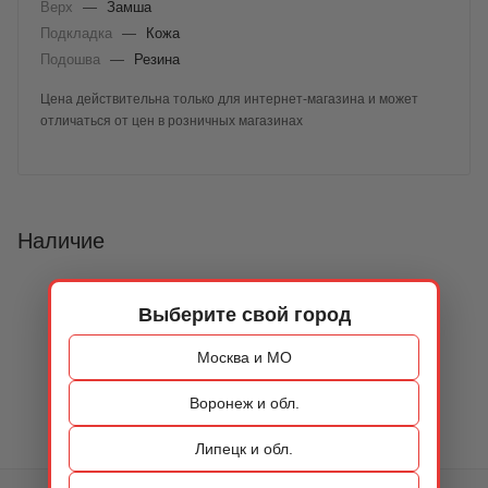
Верх
—
Замша
Подкладка
—
Кожа
Подошва
—
Резина
Цена действительна только для интернет-магазина и может
отличаться от цен в розничных магазинах
Наличие
Выберите свой город
Москва и МО
Воронеж и обл.
Липецк и обл.