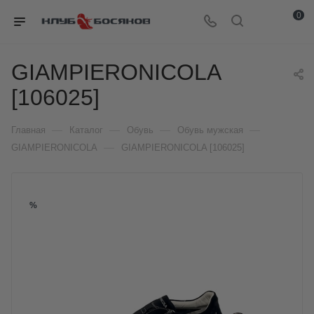
0
GIAMPIERONICOLA
[106025]
—
—
—
—
Главная
Каталог
Обувь
Обувь мужская
—
GIAMPIERONICOLA
GIAMPIERONICOLA [106025]
%