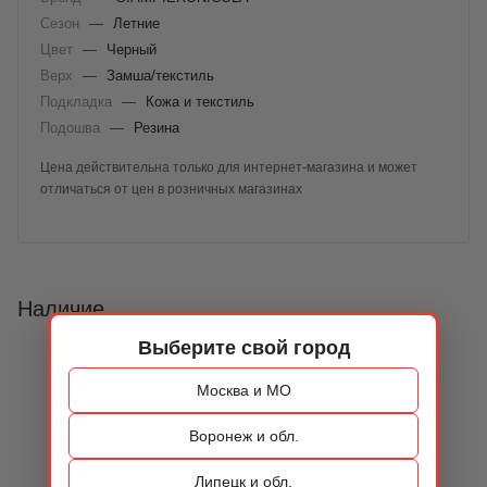
Сезон
—
Летние
Цвет
—
Черный
Верх
—
Замша/текстиль
Подкладка
—
Кожа и текстиль
Подошва
—
Резина
Цена действительна только для интернет-магазина и может
отличаться от цен в розничных магазинах
Наличие
Выберите свой город
Москва и МО
Воронеж и обл.
Липецк и обл.