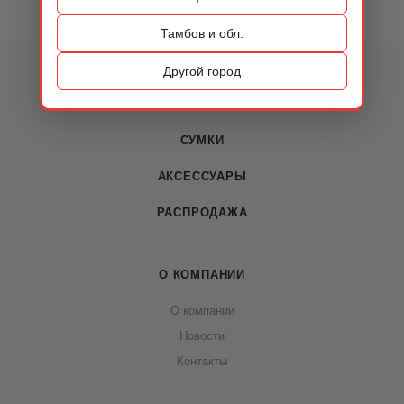
Тамбов и обл.
КАТАЛОГ
Другой город
ОБУВЬ
СУМКИ
АКСЕССУАРЫ
РАСПРОДАЖА
О КОМПАНИИ
О компании
Новости
Контакты