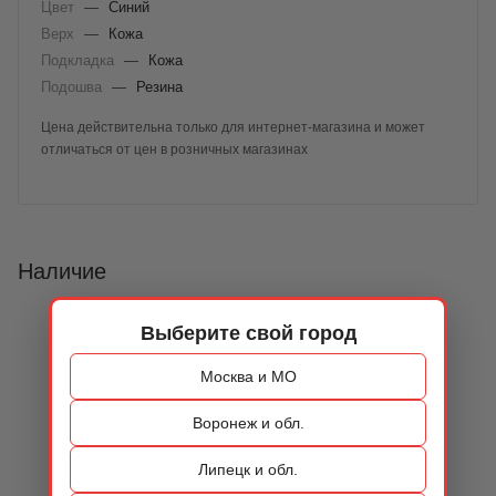
Цвет
—
Синий
Верх
—
Кожа
Подкладка
—
Кожа
Подошва
—
Резина
Цена действительна только для интернет-магазина и может
отличаться от цен в розничных магазинах
Наличие
Выберите свой город
Москва и МО
Воронеж и обл.
Липецк и обл.