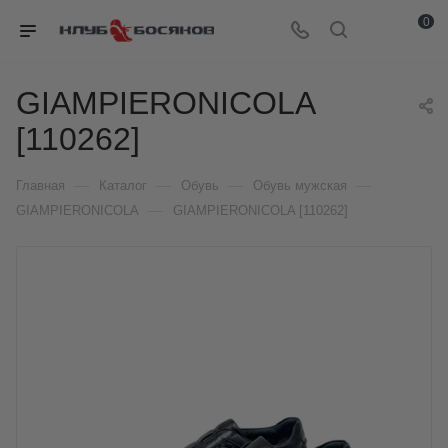
0
GIAMPIERONICOLA
[110262]
—
—
—
—
Главная
Каталог
Обувь
Обувь мужская
—
GIAMPIERONICOLA
GIAMPIERONICOLA [110262]