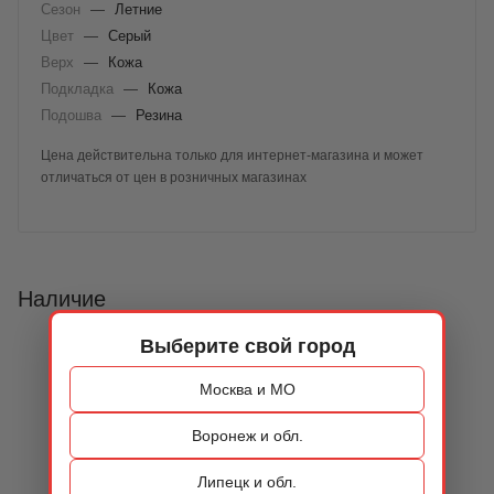
Сезон
—
Летние
Цвет
—
Серый
Верх
—
Кожа
Подкладка
—
Кожа
Подошва
—
Резина
Цена действительна только для интернет-магазина и может
отличаться от цен в розничных магазинах
Наличие
Выберите свой город
Москва и МО
Воронеж и обл.
Липецк и обл.