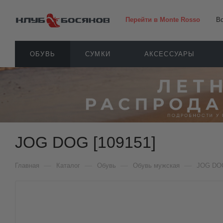
Перейти в Monte Rosso
В
ОБУВЬ
СУМКИ
АКСЕССУАРЫ
JOG DOG [109151]
—
—
—
—
Главная
Каталог
Обувь
Обувь мужская
JOG DO