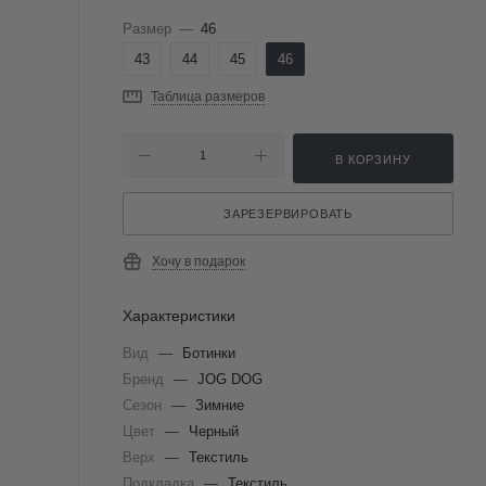
Размер
—
46
43
44
45
46
Таблица размеров
В КОРЗИНУ
ЗАРЕЗЕРВИРОВАТЬ
Хочу в подарок
Характеристики
Вид
—
Ботинки
Бренд
—
JOG DOG
Сезон
—
Зимние
Цвет
—
Черный
Верх
—
Текстиль
Подкладка
—
Текстиль