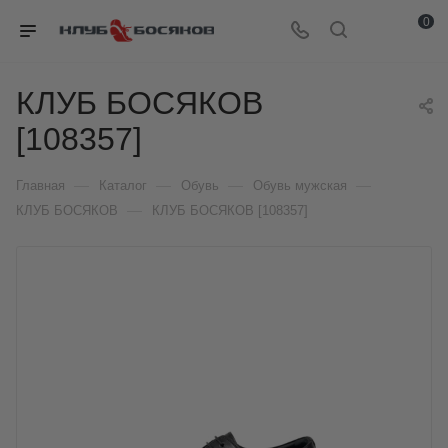
0
КЛУБ БОСЯКОВ
[108357]
—
—
—
—
Главная
Каталог
Обувь
Обувь мужская
—
КЛУБ БОСЯКОВ
КЛУБ БОСЯКОВ [108357]