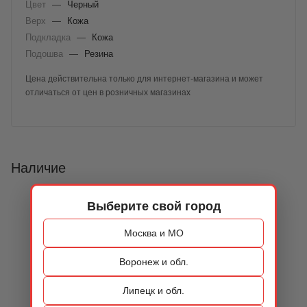
Цвет
—
Черный
Верх
—
Кожа
Подкладка
—
Кожа
Подошва
—
Резина
Цена действительна только для интернет-магазина и может
отличаться от цен в розничных магазинах
Наличие
Выберите свой город
Москва и МО
Воронеж и обл.
Липецк и обл.