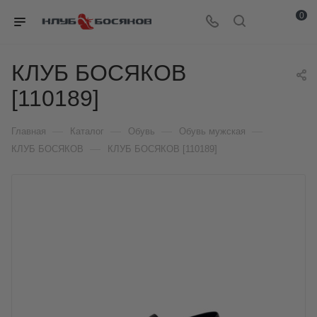
0
КЛУБ БОСЯКОВ
[110189]
—
—
—
—
Главная
Каталог
Обувь
Обувь мужская
—
КЛУБ БОСЯКОВ
КЛУБ БОСЯКОВ [110189]