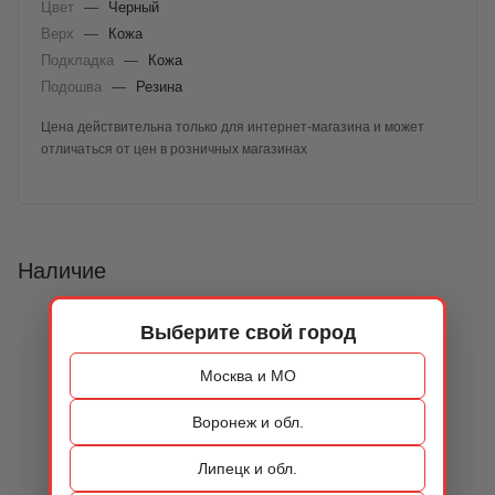
Цвет
—
Черный
Верх
—
Кожа
Подкладка
—
Кожа
Подошва
—
Резина
Цена действительна только для интернет-магазина и может
отличаться от цен в розничных магазинах
Наличие
Выберите свой город
Москва и МО
Воронеж и обл.
Липецк и обл.