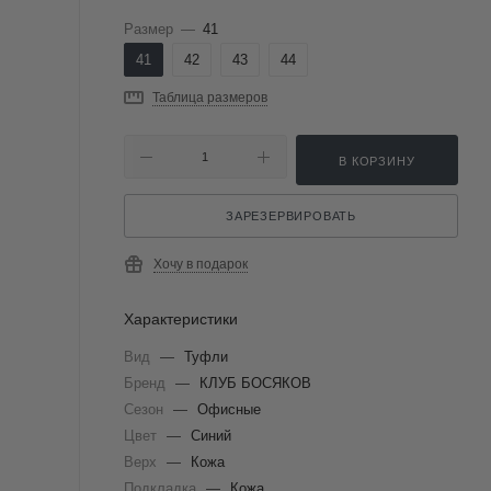
Размер
—
41
41
42
43
44
Таблица размеров
В КОРЗИНУ
ЗАРЕЗЕРВИРОВАТЬ
Хочу в подарок
Характеристики
Вид
—
Туфли
Бренд
—
КЛУБ БОСЯКОВ
Сезон
—
Офисные
Цвет
—
Синий
Верх
—
Кожа
Подкладка
—
Кожа