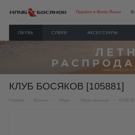
Перейти в Monte Rosso
В
ОБУВЬ
СУМКИ
АКСЕССУАРЫ
КЛУБ БОСЯКОВ [105881]
—
—
—
—
Главная
Каталог
Обувь
Обувь мужская
КЛУБ Б