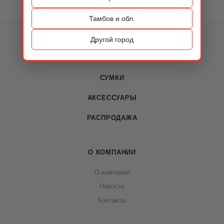
Тамбов и обл.
КАТАЛОГ
Другой город
ОБУВЬ
СУМКИ
АКСЕССУАРЫ
РАСПРОДАЖА
О КОМПАНИИ
О компании
Новости
Контакты