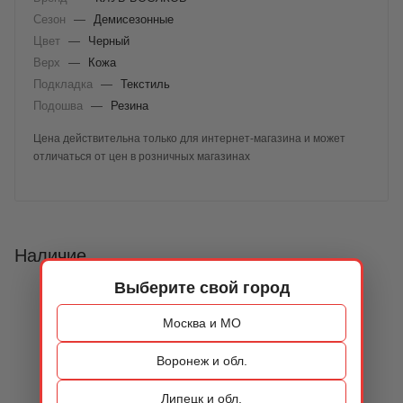
Сезон
—
Демисезонные
Цвет
—
Черный
Верх
—
Кожа
Подкладка
—
Текстиль
Подошва
—
Резина
Цена действительна только для интернет-магазина и может
отличаться от цен в розничных магазинах
Наличие
Выберите свой город
Москва и МО
Воронеж и обл.
Липецк и обл.