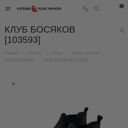
0
КЛУБ БОСЯКОВ
[103593]
—
—
—
—
Главная
Каталог
Обувь
Обувь мужская
—
КЛУБ БОСЯКОВ
КЛУБ БОСЯКОВ [103593]
%