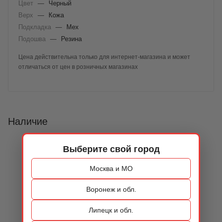
Цвет
—
Черный
Верх
—
Кожа
Подкладка
—
Мех
Подошва
—
Резина
Цена действительна только для интернет-магазина и может
отличаться от цен в розничных магазинах
Наличие
Выберите свой город
Москва и МО
Воронеж и обл.
Липецк и обл.