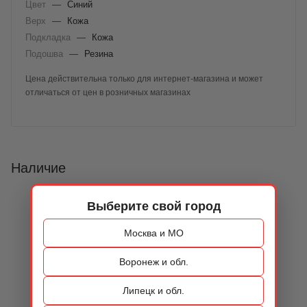
Цвет
—
Синий
Верх
—
Кожа
Подкладка
—
Кожа
Подошва
—
Резина
Цена действительна только для интернет-магазина и может
отличаться от цен в розничных магазинах
Наличие
Выберите свой город
Москва и МО
Воронеж и обл.
Липецк и обл.