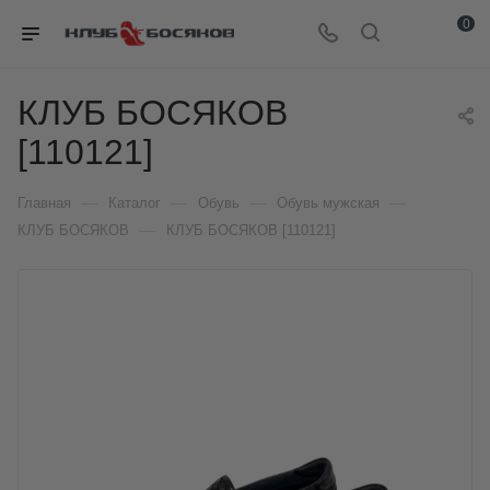
0
КЛУБ БОСЯКОВ
[110121]
—
—
—
—
Главная
Каталог
Обувь
Обувь мужская
—
КЛУБ БОСЯКОВ
КЛУБ БОСЯКОВ [110121]