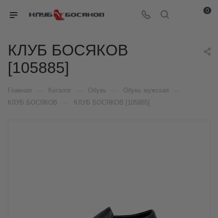
0
КЛУБ БОСЯКОВ
[105885]
—
—
—
—
Главная
Каталог
Обувь
Обувь мужская
—
КЛУБ БОСЯКОВ
КЛУБ БОСЯКОВ [105885]