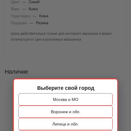
Цвет
—
Синий
Верх
—
Кожа
Подкладка
—
Кожа
Подошва
—
Резина
Цена действительна только для интернет-магазина и может
отличаться от цен в розничных магазинах
Наличие
Выберите свой город
Москва и МО
Воронеж и обл.
Липецк и обл.