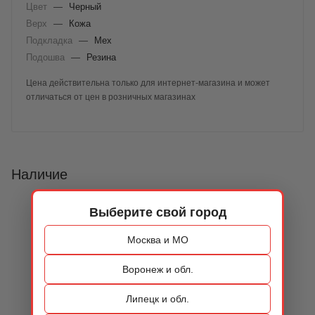
Цвет
—
Черный
Верх
—
Кожа
Подкладка
—
Мех
Подошва
—
Резина
Цена действительна только для интернет-магазина и может
отличаться от цен в розничных магазинах
Наличие
Выберите свой город
Москва и МО
Воронеж и обл.
Липецк и обл.