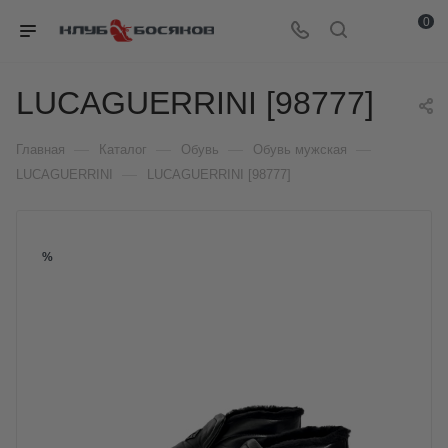
0
LUCAGUERRINI [98777]
—
—
—
—
Главная
Каталог
Обувь
Обувь мужская
—
LUCAGUERRINI
LUCAGUERRINI [98777]
%