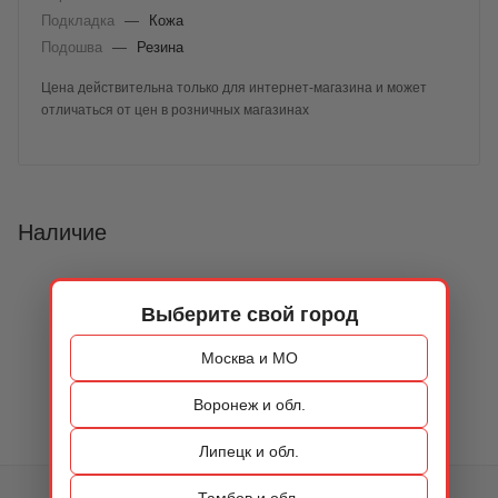
Подкладка
—
Кожа
Подошва
—
Резина
Цена действительна только для интернет-магазина и может
отличаться от цен в розничных магазинах
Наличие
Выберите свой город
Москва и МО
Воронеж и обл.
Липецк и обл.
Тамбов и обл.