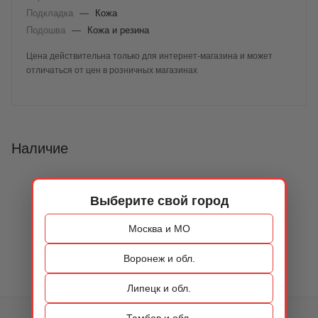
Подкладка
—
Кожа
Подошва
—
Кожа и резина
Цена действительна только для интернет-магазина и может
отличаться от цен в розничных магазинах
Наличие
Выберите свой город
Москва и МО
Воронеж и обл.
Липецк и обл.
Тамбов и обл.