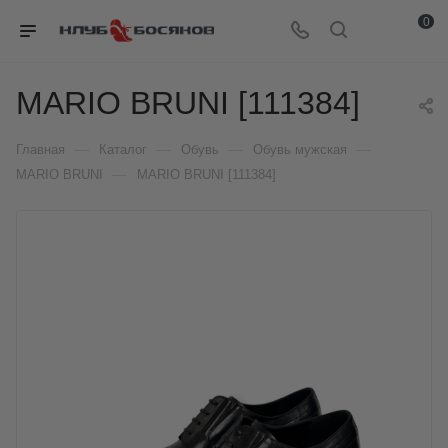
0
MARIO BRUNI [111384]
—
—
—
—
Главная
Каталог
Обувь
Обувь мужская
—
MARIO BRUNI
MARIO BRUNI [111384]